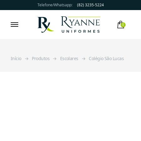
Telefone/Whatsapp:
(82) 3235-5224
0
Qualidade, preço e prazo
Ryanne Uniformes
Início
Produtos
Escolares
Colégio São Lucas