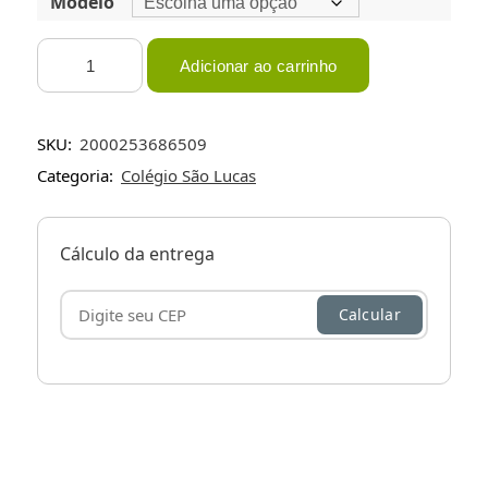
Modelo
São
Adicionar ao carrinho
Lucas
-
Infantil/Fundamental/Médio
SKU:
2000253686509
-
Categoria:
Colégio São Lucas
Masculino
-
Diária
Cálculo da entrega
-
Calça
quantidade
Calcular