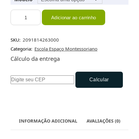
Espaço
Adicionar ao carrinho
Montessoriano
-
Socialização
SKU:
2091814263000
-
Categoria:
Escola Espaço Montessoriano
Camiseta
quantidade
Cálculo da entrega
Calcular
INFORMAÇÃO ADICIONAL
AVALIAÇÕES (0)