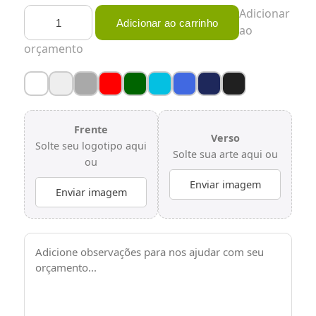
Calça
Adicionar
Adicionar ao carrinho
-
ao
Masculino/Feminino
orçamento
-
Oxford
quantidade
Frente
Verso
Solte seu logotipo aqui
Solte sua arte aqui ou
ou
Enviar imagem
Enviar imagem