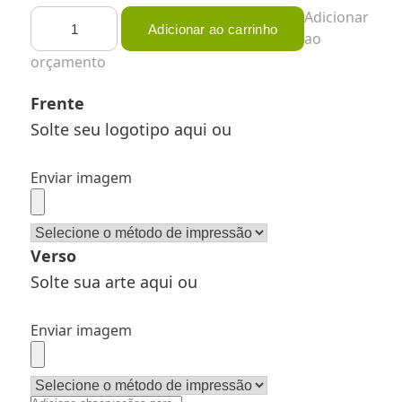
Bermuda
Adicionar
Adicionar ao carrinho
-
ao
Masculino/Feminino
orçamento
-
Oxford
Frente
quantidade
Solte seu logotipo aqui ou
Enviar imagem
Verso
Solte sua arte aqui ou
Enviar imagem