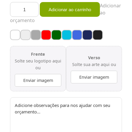
Bata
Adicionar
Adicionar ao carrinho
Gestante
ao
-
orçamento
Feminino
-
PV
quantidade
Frente
Verso
Solte seu logotipo aqui
Solte sua arte aqui ou
ou
Enviar imagem
Enviar imagem